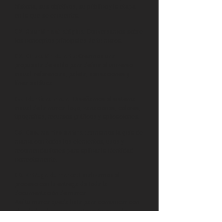
historia, sus objetivos, su público y la etapa
en la que se encuentra.
02. Reunión estratégica:
Conversamos sobre
los conceptos principales de tu marca.
03. Dirección de arte:
Creamos una
propuesta de estilo para definir el universo
visual: referencias, paleta, sensaciones y
línea estética.
04. Identidad visual
: Diseñamos el sistema
visual de la marca: logo, variaciones, colores,
tipografías, recursos gráficos y aplicaciones.
05. Documentación final:
Armamos la guía de
marca con todos los elementos, usos y
recomendaciones para aplicar la identidad
correctamente.
06. Entrega de marca:
Finalizamos el
proceso con la entrega de toda la
documentación de marca.
Así tu marca queda lista para comunicar con
claridad, coherencia e intención en cada
punto de contacto.